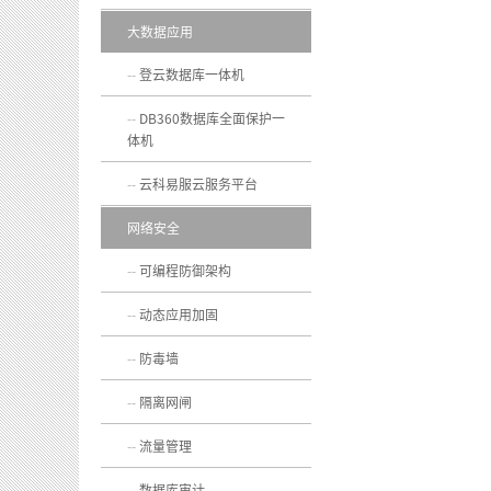
大数据应用
登云数据库一体机
DB360数据库全面保护一
体机
云科易服云服务平台
网络安全
可编程防御架构
动态应用加固
防毒墙
隔离网闸
流量管理
数据库审计